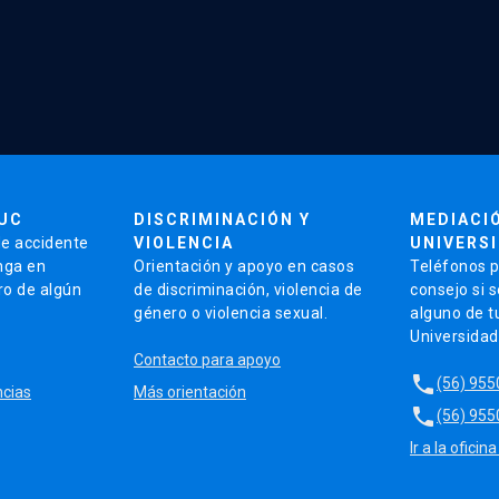
UC
DISCRIMINACIÓN Y
MEDIACI
de accidente
VIOLENCIA
UNIVERSI
nga en
Orientación y apoyo en casos
Teléfonos p
ro de algún
de discriminación, violencia de
consejo si 
género o violencia sexual.
alguno de t
Universidad
Contacto para apoyo
local_phone
(56) 955
ncias
Más orientación
local_phone
(56) 955
Ir a la ofic