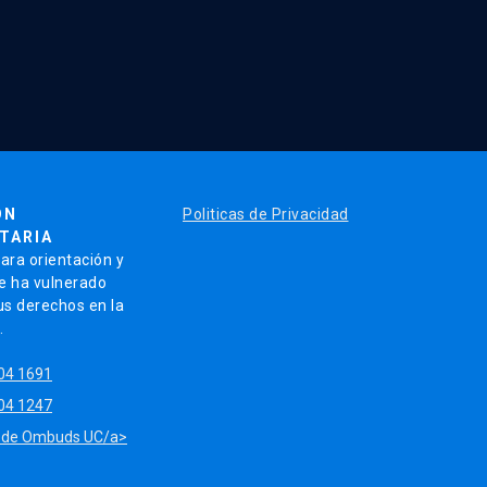
ÓN
Politicas de Privacidad
TARIA
ara orientación y
se ha vulnerado
us derechos en la
.
04 1691
04 1247
ina de Ombuds UC/a>