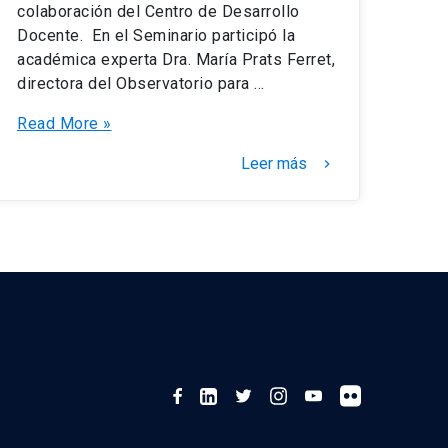
colaboración del Centro de Desarrollo
Docente. En el Seminario participó la
académica experta Dra. María Prats Ferret,
directora del Observatorio para …
Seminario
Read More »
en
Leer más
keyboard_arrow_right
Docencia
Universitaria
y
Equidad
de
Género