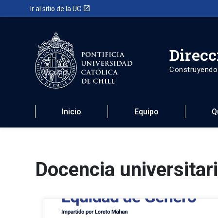
launch
Ir al sitio de la UC
Direcc
Construyendo
Inicio
Equipo
Q
Docencia universitar