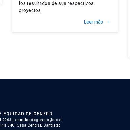
los resultados de sus respectivos
proyectos.
Leer más
keyboard_arrow_right
E EQUIDAD DE GENERO
4 9263 | equidaddegenero@uc.cl
ins 340. Casa Central, Santiago