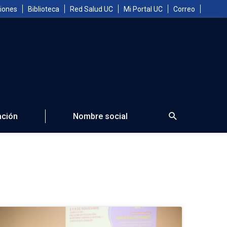
iones
Biblioteca
Red Salud UC
Mi Portal UC
Correo
Search
ción
Nombre social