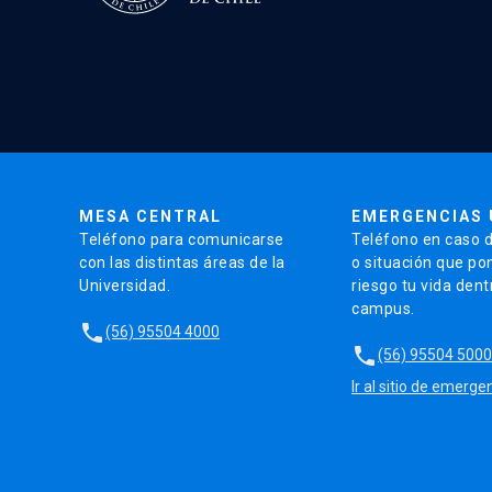
MESA CENTRAL
EMERGENCIAS 
Teléfono para comunicarse
Teléfono en caso 
con las distintas áreas de la
o situación que po
Universidad.
riesgo tu vida dent
campus.
local_phone
(56) 95504 4000
local_phone
(56) 95504 5000
Ir al sitio de emerge