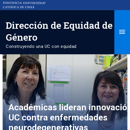
Dirección de Equidad de
Ma
Género
Me
Construyendo una UC con equidad
Académicas lideran innovació
UC contra enfermedades
neurodegenerativas