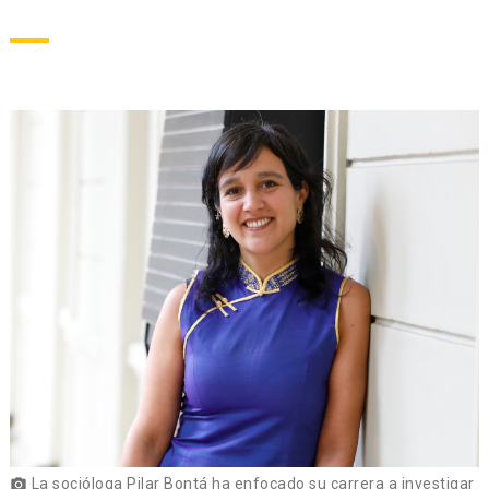
La socióloga Pilar Bontá ha enfocado su carrera a investigar
photo_camera