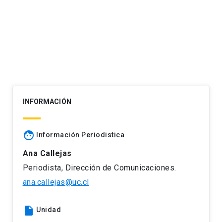
Navegación
de
entradas
INFORMACIÓN
face
Información Periodistica
Ana Callejas
Periodista, Dirección de Comunicaciones.
ana.callejas@uc.cl
insert_drive_file
Unidad