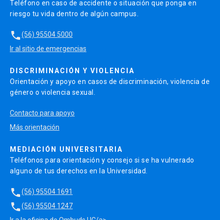
Teléfono en caso de accidente o situación que ponga en
riesgo tu vida dentro de algún campus.
local_phone
(56) 95504 5000
Ir al sitio de emergencias
DISCRIMINACIÓN Y VIOLENCIA
Orientación y apoyo en casos de discriminación, violencia de
género o violencia sexual.
Contacto para apoyo
Más orientación
MEDIACIÓN UNIVERSITARIA
Teléfonos para orientación y consejo si se ha vulnerado
alguno de tus derechos en la Universidad.
local_phone
(56) 95504 1691
local_phone
(56) 95504 1247