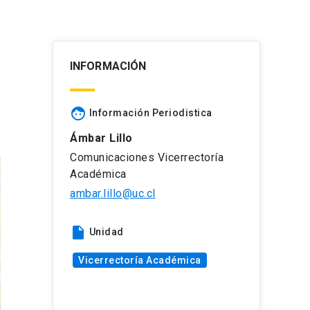
INFORMACIÓN
face
Información Periodistica
Ámbar Lillo
Comunicaciones Vicerrectoría
Académica
ambar.lillo@uc.cl
insert_drive_file
Unidad
Vicerrectoría Académica