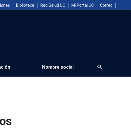
iones
Biblioteca
Red Salud UC
Mi Portal UC
Correo
Search
ción
Nombre social
ros