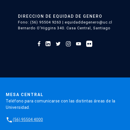
Mujer
en
DIRECCION DE EQUIDAD DE GENERO
la
Fono: (56) 95504 9263 | equidaddegenero@uc.cl
UC:
Bernardo O'Higgins 340. Casa Central, Santiago
“Tengo
la
ce...
MESA CENTRAL
Teléfono para comunicarse con las distintas áreas de la
Universidad.
local_phone
(56) 95504 4000