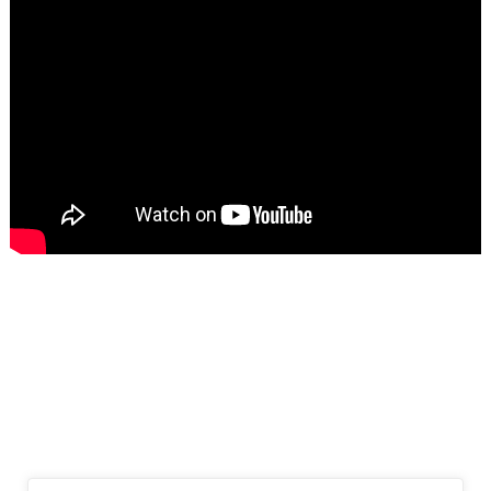
Navegación
de
entradas