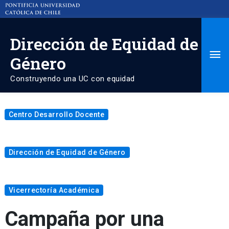
Dirección de Equidad de
Ma
Género
Me
Construyendo una UC con equidad
Centro Desarrollo Docente
Dirección de Equidad de Género
Vicerrectoría Académica
Campaña por una