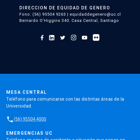
DIRECCION DE EQUIDAD DE GENERO
Fono: (56) 95504 9263 | equidaddegenero@uc.cl
Bernardo O'Higgins 340. Casa Central, Santiago
MESA CENTRAL
Teléfono para comunicarse con las distintas áreas de la
Universidad.
local_phone
(56) 95504 4000
EMERGENCIAS UC
Teléfono en caso de accidente o situación que ponga en