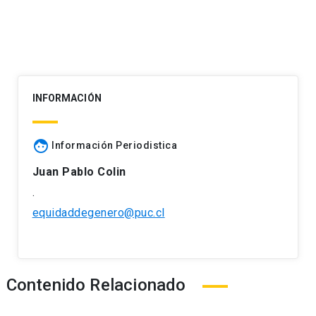
INFORMACIÓN
face
Información Periodistica
Juan Pablo Colin
.
equidaddegenero@puc.cl
Contenido Relacionado