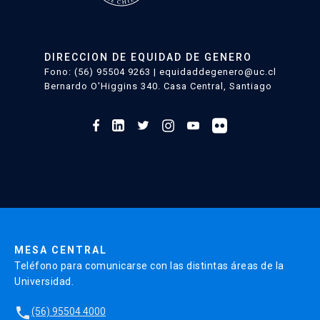
violencia
sexual
y
DIRECCION DE EQUIDAD DE GENERO
género
Fono: (56) 95504 9263 | equidaddegenero@uc.cl
Bernardo O'Higgins 340. Casa Central, Santiago
MESA CENTRAL
Teléfono para comunicarse con las distintas áreas de la
Universidad.
local_phone
(56) 95504 4000