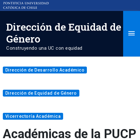
Dirección de Equidad de
Ma
Género
Me
Construyendo una UC con equidad
Dirección de Desarrollo Académico
Dirección de Equidad de Género
Vicerrectoría Académica
Académicas de la PUCP