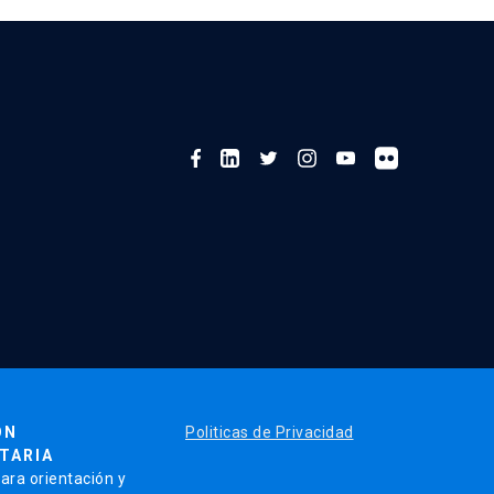
Género
de
la
Red
G9
se
reunió
por
primera
vez
en
la
UCN
ÓN
Politicas de Privacidad
TARIA
ara orientación y