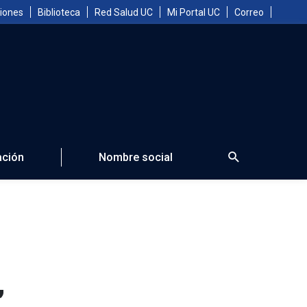
iones
Biblioteca
Red Salud UC
Mi Portal UC
Correo
Search
ción
Nombre social
,