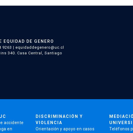
cómo
reducir
las
brechas
en
E EQUIDAD DE GENERO
el
4 9263 | equidaddegenero@uc.cl
ins 340. Casa Central, Santiago
mundo
académico
y
científico
UC
DISCRIMINACIÓN Y
MEDIACI
de accidente
VIOLENCIA
UNIVERSI
nga en
Orientación y apoyo en casos
Teléfonos p