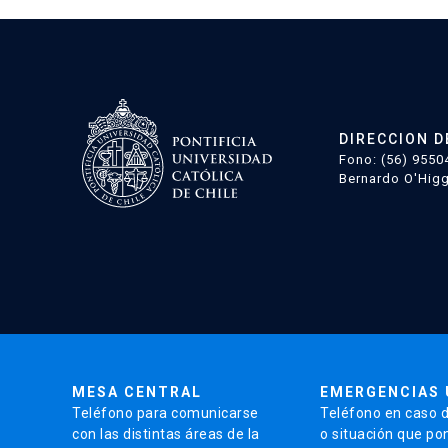
Bontá
participan
en
libro
Más
DIRECCION D
liderazgo
Fono: (56) 9550
Bernardo O'Higg
femenino
para
un
mundo
mejor
MESA CENTRAL
EMERGENCIAS 
Teléfono para comunicarse
Teléfono en caso 
con las distintas áreas de la
o situación que po